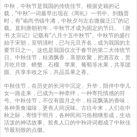
中秋，中秋节是我国的传统佳节。根据史籍的记
载，“中秋”一词最早出现在《周礼》一书中。到魏晋
时，有“谕尚书镇牛淆，中秋夕与左右微服泛江”的记
载。直到唐朝初年，中秋节才成为固定的节日。《唐
书·太宗记》记载有“八月十五中秋节”。中秋节的盛行
始于宋朝，至明清时，已与元旦齐名，成为我国的主
要节日之一。这也是我国仅次于春节的第二大传统节
日。中秋佳节，桂酒飘香，亲朋欢聚，把酒言欢，赏
月吃月饼、螃蟹、石榴、苹果、葡萄等水果，共享团
圆、共享丰收之乐，共品瓜果之香。
中秋佳节，在历史的长河中沉淀、升华，陪伴中华儿
女一路走来，已成为一种牵绊，一种寄托情感的符
号。中秋佳节，不仅有圆月之中，桂花飘落的香味，
各种美食滋味，更有人间况味。古往今来，人们在中
秋之际，寄情于明月，各种民间习俗相继形成，生动
活泼的神话故事、脍炙人口的中秋诗词都成了中秋佳
节最别致的点缀。