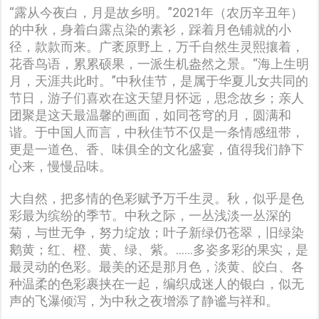
“露从今夜白，月是故乡明。”2021年（农历辛丑年）
的中秋，身着白露点染的素衫，踩着月色铺就的小
径，款款而来。广袤原野上，万千自然生灵熙攘着，
花香鸟语，累累硕果，一派生机盎然之景。“海上生明
月，天涯共此时。”中秋佳节，是属于华夏儿女共同的
节日，游子们喜欢在这天望月怀远，思念故乡；亲人
团聚是这天最温馨的画面，如同苍穹的月，圆满和
谐。于中国人而言，中秋佳节不仅是一条情感纽带，
更是一道色、香、味俱全的文化盛宴，值得我们静下
心来，慢慢品味。
大自然，把多情的色彩赋予万千生灵。秋，似乎是色
彩最为缤纷的季节。中秋之际，一丛浅淡一丛深的
菊，与世无争，努力绽放；叶子新绿仍苍翠，旧绿染
鹅黄；红、橙、黄、绿、紫。……多姿多彩的果实，是
最灵动的色彩。最美的还是那月色，淡黄、皎白、各
种温柔的色彩裹挟在一起，编织成迷人的银白，似无
声的飞瀑倾泻，为中秋之夜增添了静谧与祥和。